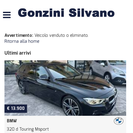
HOME
LISTA VEICOLI
Avvertimento:
Veicolo venduto o eliminato.
Ritorna alla home
ACQUISTIAMO USATO
Ultimi arrivi
ASSISTENZA
CONTATTI
€ 13.900
BMW
320 d Touring Msport
O