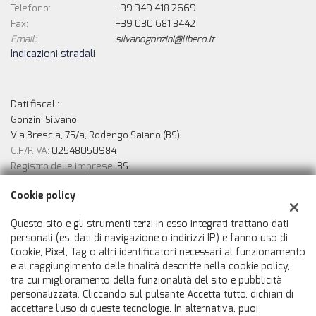
Telefono:
+39 349 418 2669
Fax:
+39 030 681 3442
Email:
silvanogonzini@libero.it
Indicazioni stradali
Dati fiscali:
Gonzini Silvano
Via Brescia, 75/a, Rodengo Saiano (BS)
C.F/P.IVA:
02548050984
Registro delle imprese:
BS
Cookie policy
Possilità di finanziamento in sede
Questo sito e gli strumenti terzi in esso integrati trattano dati
personali (es. dati di navigazione o indirizzi IP) e fanno uso di
Cookie, Pixel, Tag o altri identificatori necessari al funzionamento
e al raggiungimento delle finalità descritte nella cookie policy,
tra cui miglioramento della funzionalità del sito e pubblicità
personalizzata. Cliccando sul pulsante Accetta tutto, dichiari di
accettare l'uso di queste tecnologie. In alternativa, puoi