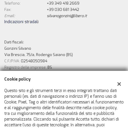
Telefono:
+39 349 418 2669
Fax:
+39 030 681 3442
Email:
silvanogonzini@libero.it
Indicazioni stradali
Dati fiscali:
Gonzini Silvano
Via Brescia, 75/a, Rodengo Saiano (BS)
C.F/P.IVA:
02548050984
Registro delle imprese:
BS
Cookie policy
Possilità di finanziamento in sede
Questo sito e gli strumenti terzi in esso integrati trattano dati
personali (es. dati di navigazione o indirizzi IP) e fanno uso di
Cookie, Pixel, Tag o altri identificatori necessari al funzionamento
e al raggiungimento delle finalità descritte nella cookie policy,
tra cui miglioramento della funzionalità del sito e pubblicità
personalizzata. Cliccando sul pulsante Accetta tutto, dichiari di
accettare l'uso di queste tecnologie. In alternativa, puoi