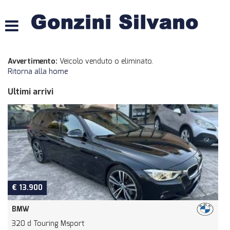
HOME
LISTA VEICOLI
Avvertimento:
Veicolo venduto o eliminato.
Ritorna alla home
ACQUISTIAMO USATO
Ultimi arrivi
ASSISTENZA
CONTATTI
€ 13.900
BMW
320 d Touring Msport
O