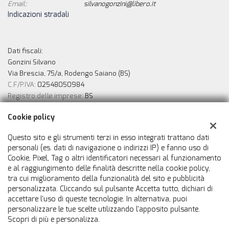
Email:
silvanogonzini@libero.it
Indicazioni stradali
Dati fiscali:
Gonzini Silvano
Via Brescia, 75/a, Rodengo Saiano (BS)
C.F/P.IVA:
02548050984
Registro delle imprese:
BS
Cookie policy
Possilità di finanziamento in sede
Questo sito e gli strumenti terzi in esso integrati trattano dati
personali (es. dati di navigazione o indirizzi IP) e fanno uso di
Cookie, Pixel, Tag o altri identificatori necessari al funzionamento
e al raggiungimento delle finalità descritte nella cookie policy,
tra cui miglioramento della funzionalità del sito e pubblicità
personalizzata. Cliccando sul pulsante Accetta tutto, dichiari di
accettare l'uso di queste tecnologie. In alternativa, puoi
personalizzare le tue scelte utilizzando l'apposito pulsante.
Scopri di più e personalizza.