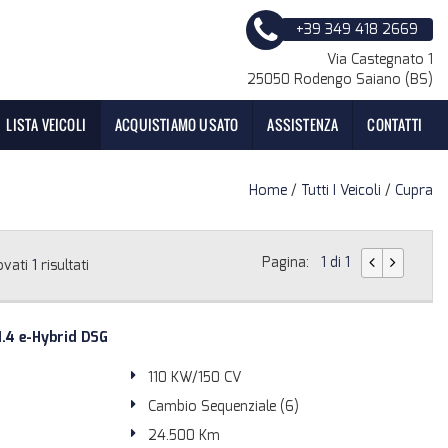
+39 349 418 2669
Via Castegnato 1
25050 Rodengo Saiano (BS)
LISTA VEICOLI
ACQUISTIAMO USATO
ASSISTENZA
CONTATTI
Home
/
Tutti I Veicoli
/
Cupra
Pagina:
1 di 1
ovati
1
risultati
.4 e-Hybrid DSG
110 KW/150 CV
Cambio Sequenziale (6)
24.500 Km