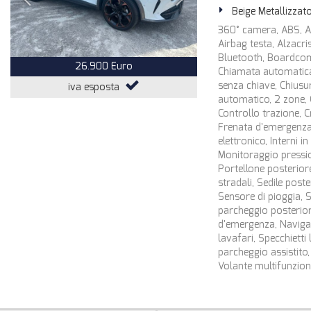
Beige Metallizzat
360° camera, ABS, Ad
Airbag testa, Alzacris
Bluetooth, Boardcomp
26.900 Euro
Chiamata automatica 
senza chiave, Chiusu
iva esposta
automatico, 2 zone, 
Controllo trazione, C
Frenata d'emergenza 
elettronico, Interni in
Monitoraggio pressio
Portellone posteriore
stradali, Sedile poste
Sensore di pioggia, S
parcheggio posterior
d'emergenza, Navigat
lavafari, Specchietti l
parcheggio assistito,
Volante multifunzion