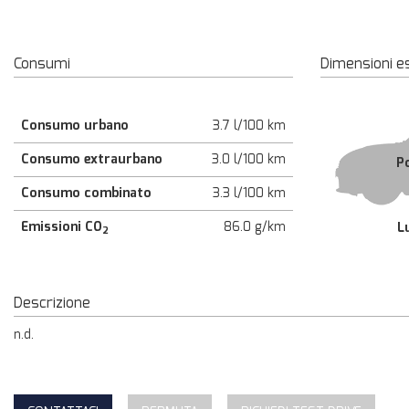
Consumi
Dimensioni e
Consumo urbano
3.7 l/100 km
Consumo extraurbano
3.0 l/100 km
P
Consumo combinato
3.3 l/100 km
Emissioni CO
86.0 g/km
L
2
Descrizione
n.d.