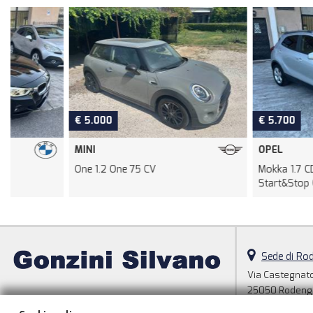
€ 5.000
€ 5.700
MINI
OPEL
One 1.2 One 75 CV
Mokka 1.7 CDTI Ecotec 1
Start&Stop Cosmo
Sede di Ro
Via Castegnato
25050 Rodengo
Telefono: