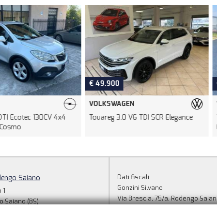
€ 49.900
€ 25.900
VOLKSWAGEN
VOLKSWAGE
30CV 4x4
Touareg 3.0 V6 TDI SCR Elegance
Tiguan Allsp
Elegance
Dati fiscali:
dengo Saiano
Gonzini Silvano
 1
Via Brescia, 75/a, Rodengo Saian
 Saiano (BS)
C.F/P.IVA:
02548050984
+39 349 418 2669