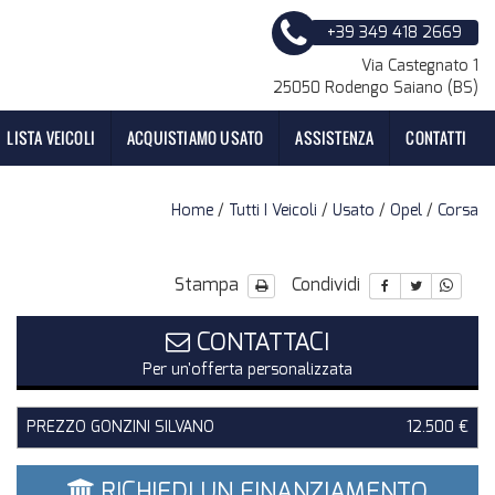
+39 349 418 2669
Via Castegnato 1
25050 Rodengo Saiano (BS)
LISTA VEICOLI
ACQUISTIAMO USATO
ASSISTENZA
CONTATTI
Home
/
Tutti I Veicoli
/
Usato
/
Opel
/
Corsa
Stampa
Condividi
CONTATTACI
Per un'offerta personalizzata
PREZZO GONZINI SILVANO
12.500 €
RICHIEDI UN FINANZIAMENTO