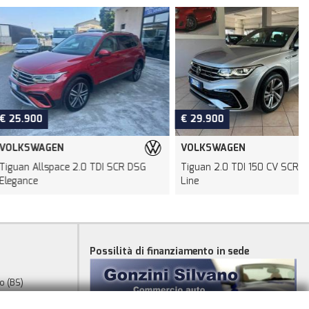
€ 29.900
N
VOLKSWAGEN
ace 2.0 TDI SCR DSG
Tiguan 2.0 TDI 150 CV SCR DSG R-
T
Line
Possilità di finanziamento in sede
o (BS)