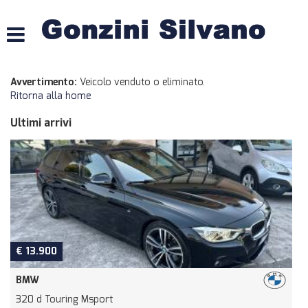
HOME
LISTA VEICOLI
Avvertimento:
Veicolo venduto o eliminato.
Ritorna alla home
ACQUISTIAMO USATO
Ultimi arrivi
ASSISTENZA
CONTATTI
€ 13.900
BMW
320 d Touring Msport
D