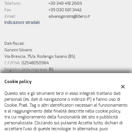
Telefono:
+39 349 418 2669
Fax:
+39 030 681 3442
Email:
silvanogonzini@libero.it
Indicazioni stradali
Dati fiscali:
Gonzini Silvano
Via Brescia, 75/a, Rodengo Saiano (BS)
C.F/P.IVA:
02548050984
Registro delle imprese:
BS
Cookie policy
Possilità di finanziamento in sede
Questo sito e gli strumenti terzi in esso integrati trattano dati
personali (es. dati di navigazione o indirizzi IP) e fanno uso di
Cookie, Pixel, Tag o altri identificatori necessari al funzionamento
e al raggiungimento delle finalità descritte nella cookie policy,
tra cui miglioramento della funzionalità del sito e pubblicità
personalizzata. Cliccando sul pulsante Accetta tutto, dichiari di
accettare l'uso di queste tecnologie. In alternativa, puoi